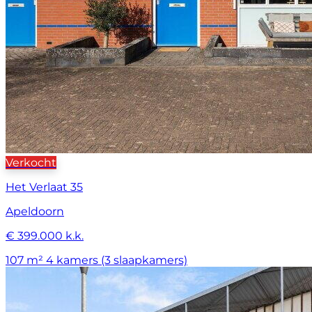
Verkocht
Het Verlaat 35
Apeldoorn
€ 399.000 k.k.
107 m²
4 kamers (3 slaapkamers)