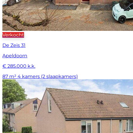
Verkocht
De Zeis 31
Apeldoorn
€ 285.000 k.k.
87 m²
4 kamers (2 slaapkamers)