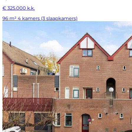
€ 325.000 k.k.
96 m²
4 kamers (3 slaapkamers)