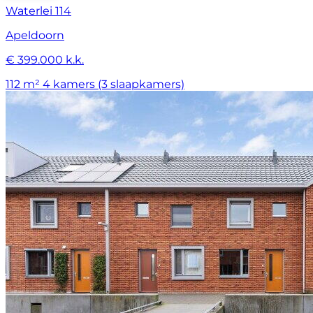
Waterlei 114
Apeldoorn
€ 399.000 k.k.
112 m²
4 kamers (3 slaapkamers)