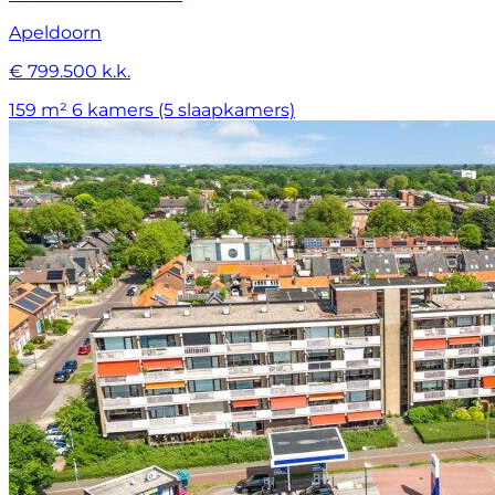
Apeldoorn
€ 799.500 k.k.
159 m²
6 kamers (5 slaapkamers)