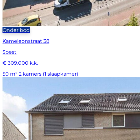
Onder bod
Kameleonstraat 38
Soest
€ 309.000 k.k.
50 m²
2 kamers (1 slaapkamer)