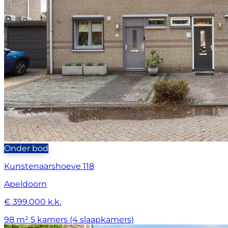
Onder bod
Kunstenaarshoeve 118
Apeldoorn
€ 399.000 k.k.
98 m²
5 kamers (4 slaapkamers)