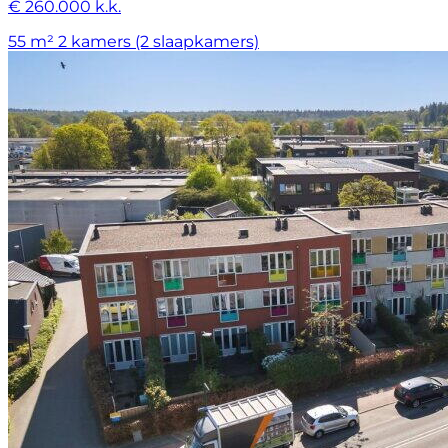
€ 260.000 k.k.
55 m²
2 kamers (2 slaapkamers)