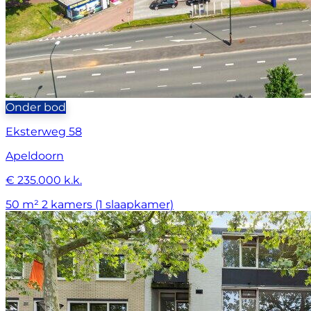
Onder bod
Eksterweg 58
Apeldoorn
€ 235.000 k.k.
50 m²
2 kamers (1 slaapkamer)