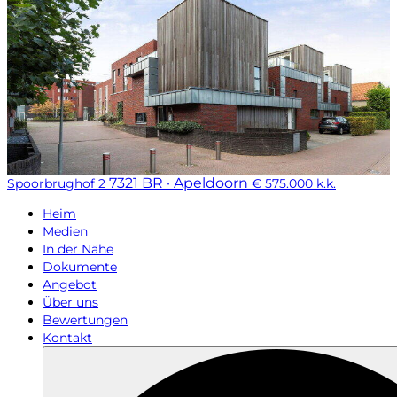
7321 BR · Apeldoorn
Spoorbrughof 2
€ 575.000 k.k.
Heim
Medien
In der Nähe
Dokumente
Angebot
Über uns
Bewertungen
Kontakt